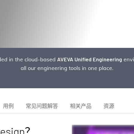
luded in the cloud-based
AVEVA Unified Engineering
envi
all our engineering tools in one place.
用例
常见问题解答
相关产品
资源
esign？