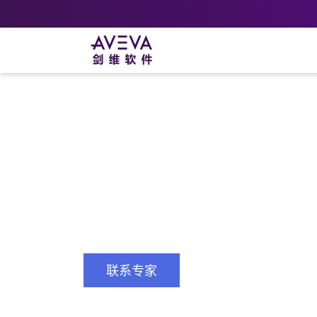
家
解决方案
CONNECT
CONNECT 可
CONNECT 可视化
使用自助服务和预定义仪表板在云中可视
联系专家