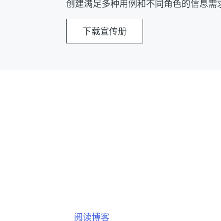
创建满足多种用例和不同角色的信息需
下载宣传册
AVEVA™ Connect
CONNECT。这是
工业智能平台，有了
比以往任何时候都更
阅读博客